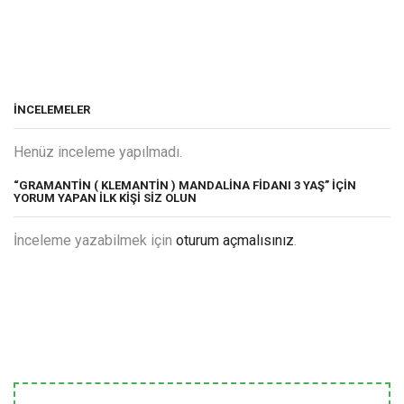
İNCELEMELER
Henüz inceleme yapılmadı.
“GRAMANTIN ( KLEMANTIN ) MANDALINA FIDANI 3 YAŞ” IÇIN
YORUM YAPAN ILK KIŞI SIZ OLUN
İnceleme yazabilmek için
oturum açmalısınız
.