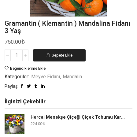
Gramantin ( Klemantin ) Mandalina Fidanı
3 Yaş
750.00
Sepete Ekle
Beğendiklerime Ekle
Kategoriler:
Meyve Fidanı
,
Mandalin
Paylaş:
İlginizi Çekebilir
Hercai Menekşe Çiçeği Çiçek Tohumu Karışık 1 Paket
224.00