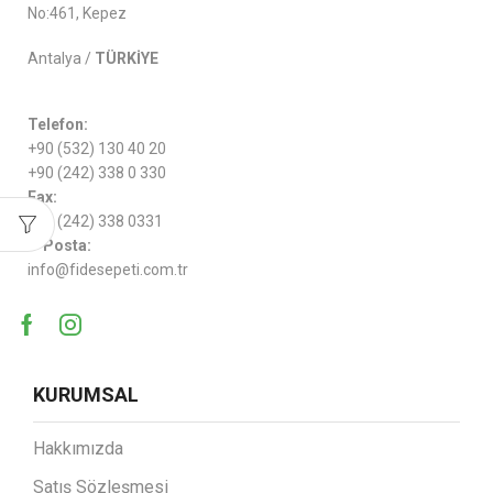
No:461, Kepez
Antalya /
TÜRKİYE
Telefon:
+90 (532) 130 40 20
+90 (242) 338 0 330
Fax:
+90 (242) 338 0331
e-Posta:
info@fidesepeti.com.tr
KURUMSAL
Hakkımızda
Satış Sözleşmesi