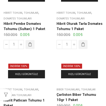
,
,
,
,
HIBRIT TOHUM
TOHUMLAR
HIBRIT TOHUM
TOHUMLAR
DOMATES TOHUMLARI
DOMATES TOHUMLARI
Hibrit Pembe Domates
Hibrit Oturak Tarla Domates
Tohumu (Sultan) 1 Paket
Tohumu 1 Paket
150.00
0.00
150.00
0.00
İNDIRIM 100%
İNDIRIM 100%
HIZLI GÖRÜNTÜLE
HIZLI GÖRÜNTÜLE
,
,
,
HIBRIT TOHUM
TOHUMLAR
BIBER TOHUMLARI
TOHUMLAR
Çarliston Biber Tohumu
PATLICAN TOHUMLARI
10gr 1 Paket
Hibrit Patlıcan Tohumu 1
Paket
150.00
0.00