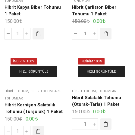
TOHUMLAR
TOHUMLAR
Hibrit Kapya Biber Tohumu
Hibrit Çarliston Biber
1 Paket
Tohumu 1 Paket
150.00
150.00
0.00
İNDIRIM 100%
İNDIRIM 100%
HIZLI GÖRÜNTÜLE
HIZLI GÖRÜNTÜLE
,
,
,
HIBRIT TOHUM
BIBER TOHUMLARI
HIBRIT TOHUM
TOHUMLAR
Hibrit Salatalık Tohumu
TOHUMLAR
(Oturak-Tarla) 1 Paket
Hibrit Kornişon Salatalık
Tohumu (Turşuluk) 1 Paket
150.00
0.00
150.00
0.00