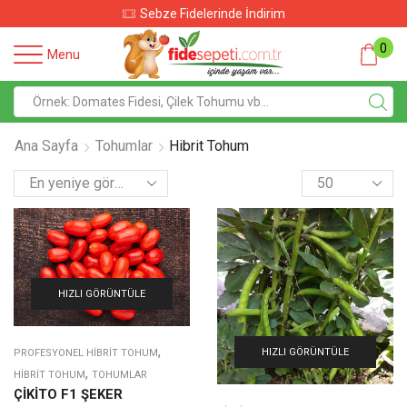
Sebze Fidelerinde İndirim
0
Menu
Ana Sayfa
Tohumlar
Hibrit Tohum
HIZLI GÖRÜNTÜLE
,
HIZLI GÖRÜNTÜLE
PROFESYONEL HIBRIT TOHUM
,
HIBRIT TOHUM
TOHUMLAR
ÇİKİTO F1 ŞEKER