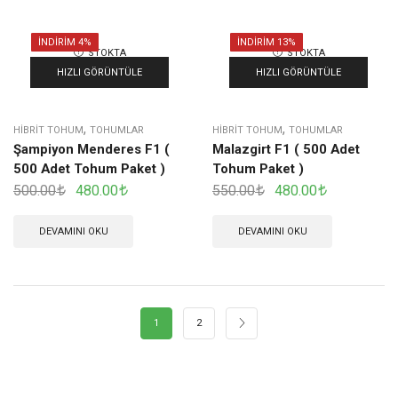
İNDIRIM 4%
İNDIRIM 13%
STOKTA
STOKTA
YOK
YOK
HIZLI GÖRÜNTÜLE
HIZLI GÖRÜNTÜLE
,
,
HIBRIT TOHUM
TOHUMLAR
HIBRIT TOHUM
TOHUMLAR
Şampiyon Menderes F1 (
Malazgirt F1 ( 500 Adet
500 Adet Tohum Paket )
Tohum Paket )
500.00
480.00
550.00
480.00
DEVAMINI OKU
DEVAMINI OKU
1
2