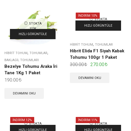
İNDIRIM 10%
STOKTA
STOKTA
YOK
HIZLI GÖRÜNTÜLE
YOK
HIZLI GÖRÜNTÜLE
,
HIBRIT TOHUM
TOHUMLAR
Hibrit Elida F1 Siyah Kabak
,
,
HIBRIT TOHUM
TOHUMLAR
Tohumu 100gr 1 Paket
BAKLAGIL TOHUMLARI
300.00
270.00
Bezelye Tohumu Araka İri
Tane 1Kg 1 Paket
DEVAMINI OKU
190.00
DEVAMINI OKU
İNDIRIM 12%
İNDIRIM 11%
STOKTA
STOKTA
YOK
YOK
HIZLI GÖRÜNTÜLE
HIZLI GÖRÜNTÜLE