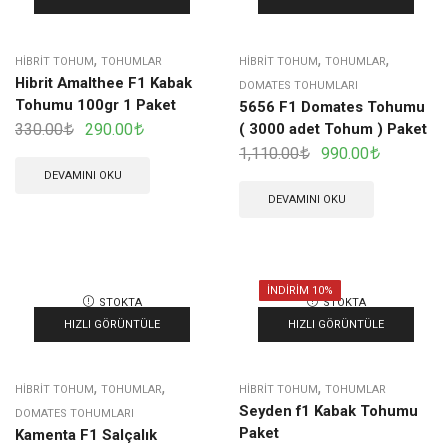
,
,
,
HIBRIT TOHUM
TOHUMLAR
HIBRIT TOHUM
TOHUMLAR
Hibrit Amalthee F1 Kabak
DOMATES TOHUMLARI
Tohumu 100gr 1 Paket
5656 F1 Domates Tohumu
330.00
290.00
( 3000 adet Tohum ) Paket
1,110.00
990.00
DEVAMINI OKU
DEVAMINI OKU
İNDIRIM 10%
STOKTA
STOKTA
YOK
YOK
HIZLI GÖRÜNTÜLE
HIZLI GÖRÜNTÜLE
,
,
,
HIBRIT TOHUM
TOHUMLAR
HIBRIT TOHUM
TOHUMLAR
Seyden f1 Kabak Tohumu
DOMATES TOHUMLARI
Paket
Kamenta F1 Salçalık