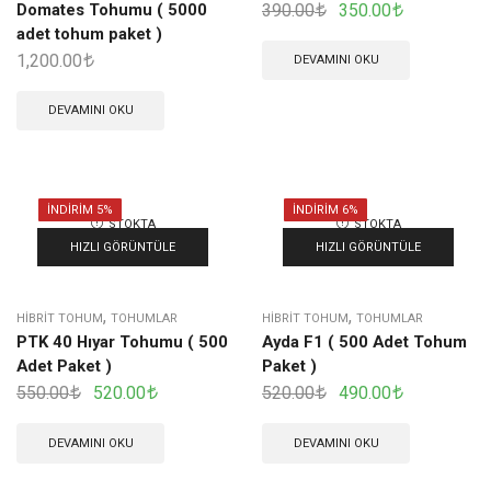
Domates Tohumu ( 5000
390.00
350.00
adet tohum paket )
1,200.00
DEVAMINI OKU
DEVAMINI OKU
İNDIRIM 5%
İNDIRIM 6%
STOKTA
STOKTA
YOK
YOK
HIZLI GÖRÜNTÜLE
HIZLI GÖRÜNTÜLE
,
,
HIBRIT TOHUM
TOHUMLAR
HIBRIT TOHUM
TOHUMLAR
PTK 40 Hıyar Tohumu ( 500
Ayda F1 ( 500 Adet Tohum
Adet Paket )
Paket )
550.00
520.00
520.00
490.00
DEVAMINI OKU
DEVAMINI OKU