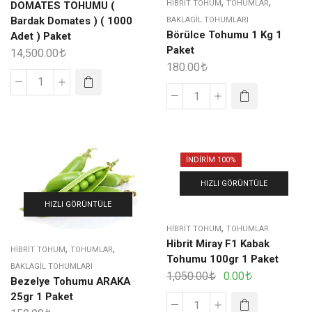
,
,
HIBRIT TOHUM
TOHUMLAR
DOMATES TOHUMU (
Bardak Domates ) ( 1000
BAKLAGIL TOHUMLARI
Börülce Tohumu 1 Kg 1
Adet ) Paket
Paket
14,500.00
180.00
İNDIRIM 100%
HIZLI GÖRÜNTÜLE
HIZLI GÖRÜNTÜLE
,
HIBRIT TOHUM
TOHUMLAR
Hibrit Miray F1 Kabak
,
,
HIBRIT TOHUM
TOHUMLAR
Tohumu 100gr 1 Paket
BAKLAGIL TOHUMLARI
1,050.00
0.00
Bezelye Tohumu ARAKA
25gr 1 Paket