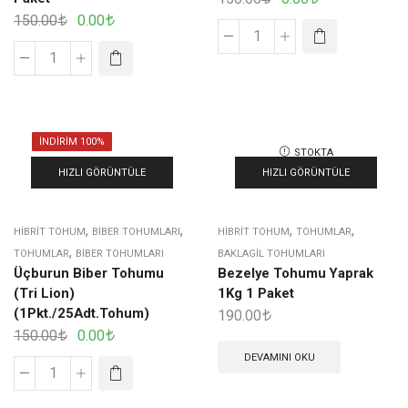
150.00
0.00
İNDIRIM 100%
STOKTA
YOK
HIZLI GÖRÜNTÜLE
HIZLI GÖRÜNTÜLE
,
,
,
,
HIBRIT TOHUM
BIBER TOHUMLARI
HIBRIT TOHUM
TOHUMLAR
,
TOHUMLAR
BIBER TOHUMLARI
BAKLAGIL TOHUMLARI
Üçburun Biber Tohumu
Bezelye Tohumu Yaprak
(Tri Lion)
1Kg 1 Paket
(1Pkt./25Adt.Tohum)
190.00
150.00
0.00
DEVAMINI OKU