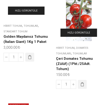
HIZLI GÖRÜNTÜLE
,
,
HIBRIT TOHUM
TOHUMLAR
STANDART TOHUM
HIZLI GÖRÜNTÜLE
Golden Maydanoz Tohumu
(İtalian Giant) 1Kg 1 Paket
3,000.00
,
HIBRIT TOHUM
DOMATES
,
TOHUMLARI
TOHUMLAR
Çeri Domates Tohumu
(Zülüf) (1Pkt./25Adt.
Tohum)
150.00