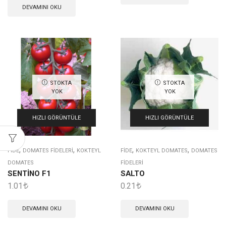
DEVAMINI OKU
STOKTA
STOKTA
YOK
YOK
HIZLI GÖRÜNTÜLE
HIZLI GÖRÜNTÜLE
,
,
,
,
FIDE
DOMATES FIDELERI
KOKTEYL
FIDE
KOKTEYL DOMATES
DOMATES
DOMATES
FIDELERI
SENTİNO F1
SALTO
1.01
0.21
DEVAMINI OKU
DEVAMINI OKU