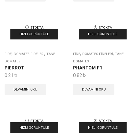
STOKTA
STOKTA
YOK
YOK
HIZLI GÖRÜNTÜLE
HIZLI GÖRÜNTÜLE
,
,
,
,
FIDE
DOMATES FIDELERI
TANE
FIDE
DOMATES FIDELERI
TANE
DOMATES
DOMATES
PIERROT
PHANTOM F1
0.21
0.82
DEVAMINI OKU
DEVAMINI OKU
STOKTA
STOKTA
YOK
YOK
HIZLI GÖRÜNTÜLE
HIZLI GÖRÜNTÜLE