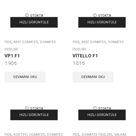
STOKTA
STOKTA
YOK
YOK
HIZLI GÖRÜNTÜLE
HIZLI GÖRÜNTÜLE
,
,
,
,
FIDE
BEEF DOMATES
DOMATES
FIDE
BEEF DOMATES
DOMATES
FIDELERI
FIDELERI
VP1 F1
VİTELLO F1
1.90
1.01
DEVAMINI OKU
DEVAMINI OKU
STOKTA
STOKTA
YOK
YOK
HIZLI GÖRÜNTÜLE
HIZLI GÖRÜNTÜLE
,
,
,
,
FIDE
KOKTEYL DOMATES
DOMATES
FIDE
DOMATES FIDELERI
SALKIM