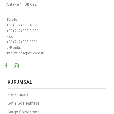
Antalya /
TÜRKİYE
Telefon:
+90 (532) 130 40 20
+90 (242) 338 0 330
Fax:
+90 (242) 338 0331
e-Posta:
info@fidesepeti.com.tr
KURUMSAL
Hakkımızda
Satış Sözleşmesi
Kargo Sözleşmesi