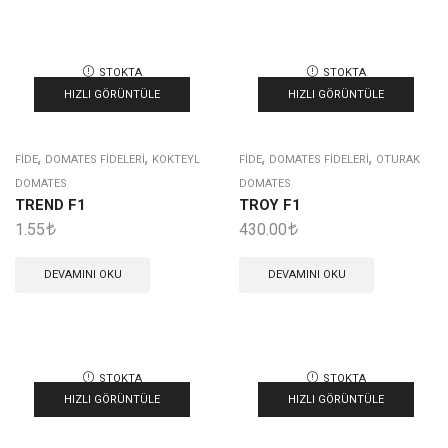
STOKTA
STOKTA
YOK
YOK
HIZLI GÖRÜNTÜLE
HIZLI GÖRÜNTÜLE
,
,
,
,
FIDE
DOMATES FIDELERI
KOKTEYL
FIDE
DOMATES FIDELERI
OTURAK
DOMATES
DOMATES
TREND F1
TROY F1
1.55
430.00
DEVAMINI OKU
DEVAMINI OKU
STOKTA
STOKTA
YOK
YOK
HIZLI GÖRÜNTÜLE
HIZLI GÖRÜNTÜLE