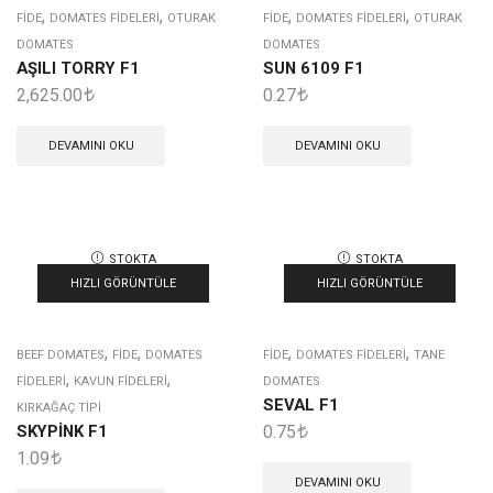
,
,
,
,
FIDE
DOMATES FIDELERI
OTURAK
FIDE
DOMATES FIDELERI
OTURAK
DOMATES
DOMATES
AŞILI TORRY F1
SUN 6109 F1
2,625.00
0.27
DEVAMINI OKU
DEVAMINI OKU
STOKTA
STOKTA
YOK
YOK
HIZLI GÖRÜNTÜLE
HIZLI GÖRÜNTÜLE
,
,
,
,
BEEF DOMATES
FIDE
DOMATES
FIDE
DOMATES FIDELERI
TANE
,
,
FIDELERI
KAVUN FIDELERI
DOMATES
SEVAL F1
KIRKAĞAÇ TIPI
SKYPİNK F1
0.75
1.09
DEVAMINI OKU