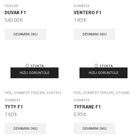
FIDELERI
DOMATES
DUVAK F1
VENTERO F1
540.00
1.85
DEVAMINI OKU
DEVAMINI OKU
STOKTA
STOKTA
YOK
YOK
HIZLI GÖRÜNTÜLE
HIZLI GÖRÜNTÜLE
,
,
,
,
FIDE
DOMATES FIDELERI
KOKTEYL
FIDE
DOMATES FIDELERI
OTURAK
DOMATES
DOMATES
TYTY F1
TYFRANE F1
1.60
0.95
DEVAMINI OKU
DEVAMINI OKU