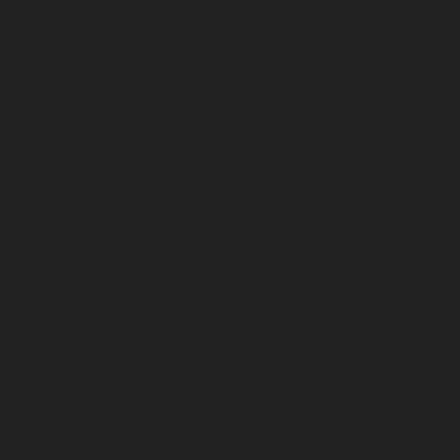
Fide Çeşitleri
Tohum Çeşitleri
Toprak & Torf
Saksı Grupları
Bahçe & Sera Ekipmanları
Tarımsal Mücadele
Hobi Fide Paketleri
Sukulent & Kaktüs
Aromatik Bitkiler