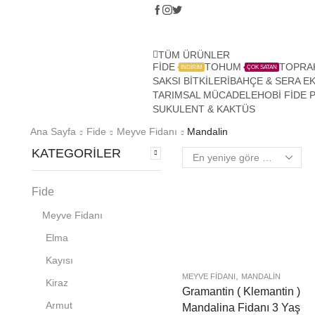
TÜM ÜRÜNLER
FİDE
TOHUM
TOPRA
İNDIRIM
ÇOK SATAN
SAKSI BİTKİLERİ
BAHÇE & SERA E
TARIMSAL MÜCADELE
HOBİ FİDE 
SUKULENT & KAKTÜS
Ana Sayfa
Fide
Meyve Fidanı
Mandalin
KATEGORILER
Fide
Meyve Fidanı
Elma
Kayısı
,
MEYVE FIDANI
MANDALIN
Kiraz
Gramantin ( Klemantin )
Armut
Mandalina Fidanı 3 Yaş