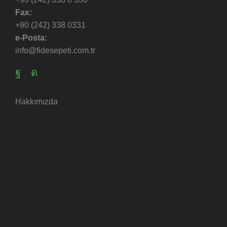
Aromatik Bitki
Fax:
Bahçe & Sera
+90 (242) 338 0331
Ekipmanları
e-Posta:
info@fidesepeti.com.tr
KURUMSAL
Hakkımızda
Satış Sözleşmesi
Kargo Sözleşmesi
İade Sözleşmesi
İletişim
MAĞAZA