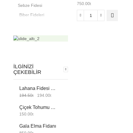
750.00
Sebze Fidesi
Biber Fideleri
Gramantin
(
Acı Kıl Biberi
Klemantin
Blocky Biber
)
Mandalina
Çarli Biber
Fidanı
Cin Biber
3
Yaş
Domates Fideleri
İLGINIZI
adet
ÇEKEBILIR
Beef Domates
Kokteyl Domates
Lahana Fidesi Çeşitleri (6'lı Ambalaj)
Oturak Domates
194.50
194.00
Salkım Domates
Çiçek Tohumu Küpe Çiçeği 1 Paket
Kavun Fideleri
150.00
Ananas Tipi
Gala Elma Fidanı
Galia Tipi
850.00