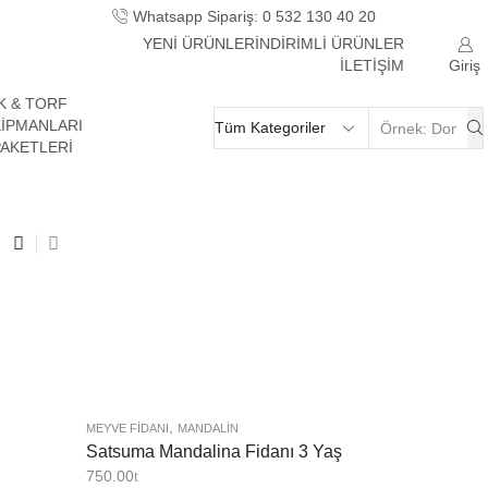
Whatsapp Sipariş: 0 532 130 40 20
Hobi 
YENİ ÜRÜNLER
İNDİRİMLİ ÜRÜNLER
Giriş
İLETİŞİM
K & TORF
KİPMANLARI
PAKETLERİ
,
MEYVE FIDANI
MANDALIN
Satsuma Mandalina Fidanı 3 Yaş
750.00