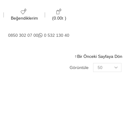
Saksı Gruplarında İndirim
Sebze Fidelerinde İndirim
0
0
(
0.00
)
Beğendiklerim
0850 302 07 00
0 532 130 40 20
Bir Önceki Sayfaya Dön
Görüntüle