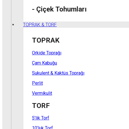
- Çiçek Tohumları
TOPRAK & TORF
TOPRAK
Orkide Toprağı
Çam Kabuğu
Sukulent & Kaktüs Toprağı
Perlit
Vermikulit
TORF
5’lik Torf
10’luk Torf