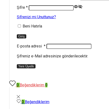
Şifre
*
Şifrenizi mi Unuttunuz?
Beni Hatırla
Giriş
E-posta adresi
*
Şifreniz e-Mail adresinize gönderilecektir.
Yeni Üyelik
0
Beğendiklerim
0
0
Beğendiklerim