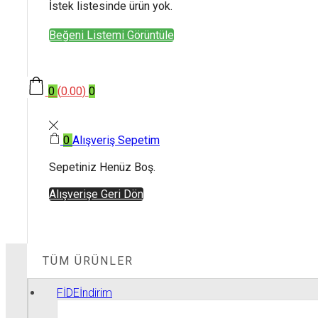
İstek listesinde ürün yok.
Beğeni Listemi Görüntüle
0
(
0.00
)
0
0
Alışveriş Sepetim
Sepetiniz Henüz Boş.
Alışverişe Geri Dön
TÜM ÜRÜNLER
FİDE
İndirim