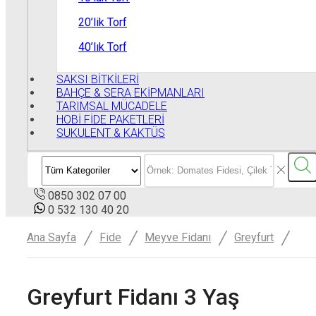
20’lik Torf
40’lık Torf
SAKSI BİTKİLERİ
BAHÇE & SERA EKİPMANLARI
TARIMSAL MÜCADELE
HOBİ FİDE PAKETLERİ
SUKULENT & KAKTÜS
0850 302 07 00
0 532 130 40 20
/
/
/
/
Ana Sayfa
Fide
Meyve Fidanı
Greyfurt
Greyfurt Fidanı 3 Yaş