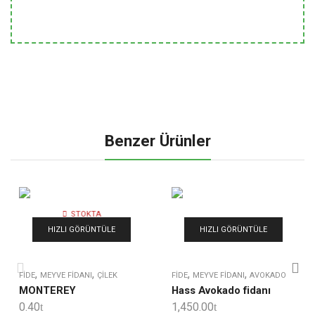
Benzer Ürünler
STOKTA
YOK
HIZLI GÖRÜNTÜLE
HIZLI GÖRÜNTÜLE
,
,
,
,
FIDE
MEYVE FIDANI
ÇILEK
FIDE
MEYVE FIDANI
AVOKADO
MONTEREY
Hass Avokado fidanı
0.40
1,450.00