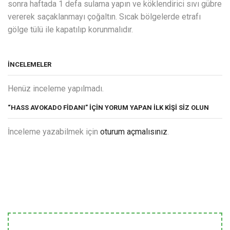
sonra haftada 1 defa sulama yapın ve köklendirici sıvı gübre
vererek saçaklanmayı çoğaltın. Sıcak bölgelerde etrafı
gölge tülü ile kapatılıp korunmalıdır.
İNCELEMELER
Henüz inceleme yapılmadı.
“HASS AVOKADO FIDANI” IÇIN YORUM YAPAN ILK KIŞI SIZ OLUN
İnceleme yazabilmek için
oturum açmalısınız
.