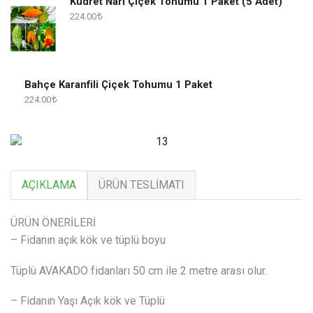
Kudret Narı Çiçek Tohumu 1 Paket (5 Adet)
224.00
Bahçe Karanfili Çiçek Tohumu 1 Paket
224.00
AÇIKLAMA
ÜRÜN TESLIMATI
ÜRÜN ÖNERİLERİ
– Fidanın açık kök ve tüplü boyu
Tüplü AVAKADO fidanları 50 cm ile 2 metre arası olur.
– Fidanın Yaşı Açık kök ve Tüplü