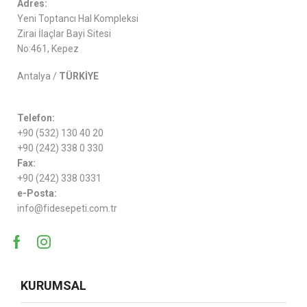
Adres:
Yeni Toptancı Hal Kompleksi
Zirai İlaçlar Bayi Sitesi
No:461, Kepez
Antalya /
TÜRKİYE
Telefon:
+90 (532) 130 40 20
+90 (242) 338 0 330
Fax:
+90 (242) 338 0331
e-Posta:
info@fidesepeti.com.tr
KURUMSAL