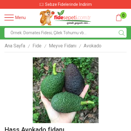
Sebze Fidelerinde İndirim
0
Menu
Ana Sayfa
Fide
Meyve Fidanı
Avokado
/
/
/
Hass Avokado fidanı