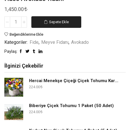
1,450.00
Sepete Ekle
Beğendiklerime Ekle
Kategoriler:
Fide
,
Meyve Fidanı
,
Avokado
Paylaş:
İlginizi Çekebilir
Hercai Menekşe Çiçeği Çiçek Tohumu Karışık 1 Paket
224.00
Biberiye Çiçek Tohumu 1 Paket (50 Adet)
224.00