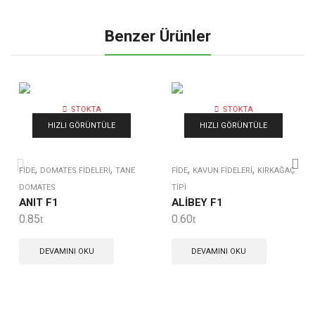
Benzer Ürünler
STOKTA
STOKTA
YOK
YOK
HIZLI GÖRÜNTÜLE
HIZLI GÖRÜNTÜLE
,
,
,
,
FIDE
DOMATES FIDELERI
TANE
FIDE
KAVUN FIDELERI
KIRKAĞAÇ
DOMATES
TIPI
ANIT F1
ALİBEY F1
0.85
0.60
DEVAMINI OKU
DEVAMINI OKU