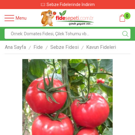
Sebze Fidelerinde İndirim
0
Menu
Ana Sayfa
Fide
Sebze Fidesi
Kavun Fideleri
/
/
/