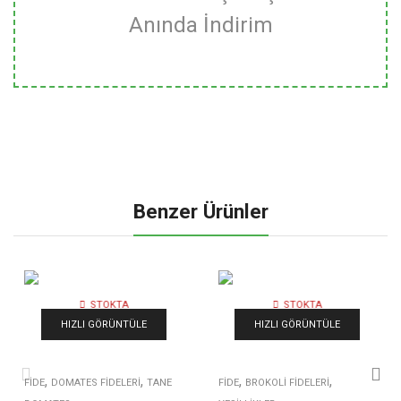
Anında İndirim
Benzer Ürünler
STOKTA
STOKTA
YOK
YOK
HIZLI GÖRÜNTÜLE
HIZLI GÖRÜNTÜLE
,
,
,
,
FIDE
DOMATES FIDELERI
TANE
FIDE
BROKOLI FIDELERI