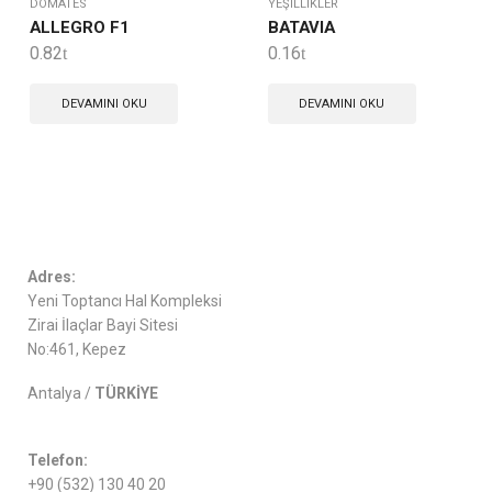
DOMATES
YEŞILLIKLER
ALLEGRO F1
BATAVIA
0.82
0.16
DEVAMINI OKU
DEVAMINI OKU
Adres:
Yeni Toptancı Hal Kompleksi
Zirai İlaçlar Bayi Sitesi
No:461, Kepez
Antalya /
TÜRKİYE
Telefon:
+90 (532) 130 40 20