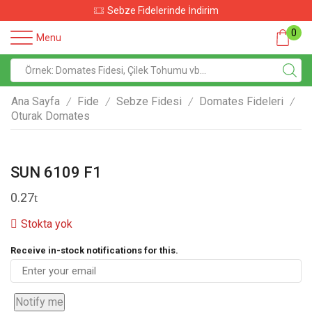
Sebze Fidelerinde İndirim
0
Menu
Ana Sayfa
Fide
Sebze Fidesi
Domates Fideleri
/
/
/
/
Oturak Domates
SUN 6109 F1
0.27
Stokta yok
Receive in-stock notifications for this.
Notify me