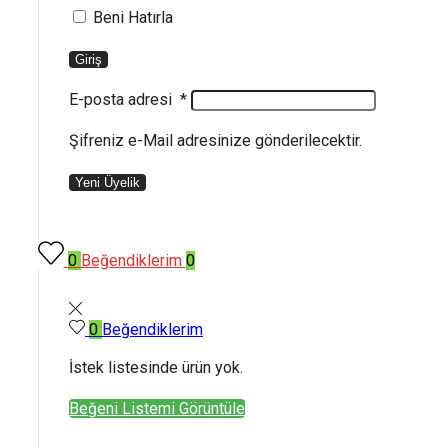
Beni Hatırla
Giriş
E-posta adresi
*
Şifreniz e-Mail adresinize gönderilecektir.
Yeni Üyelik
0
Beğendiklerim
0
0
Beğendiklerim
İstek listesinde ürün yok.
Beğeni Listemi Görüntüle