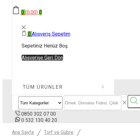
0
(
0.00
)
0
0
Alışveriş Sepetim
Sepetiniz Henüz Boş.
Alışverişe Geri Dön
TÜM ÜRÜNLER
0850 302 07 00
0 532 130 40 20
/
/
Ana Sayfa
Torf ve Gübre