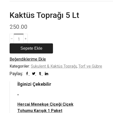
Kaktüs Toprağı 5 Lt
250.00
Kaktüs
Toprağı
5
Sepete Ekle
Lt
adet
Beğendiklerime Ekle
Kategoriler:
Sukulent & Kaktüs Toprağı
,
Torf ve Gübre
Paylaş:
İlginizi Çekebilir
Hercai Menekşe Çiçeği Çiçek
Tohumu Karışık 1 Paket