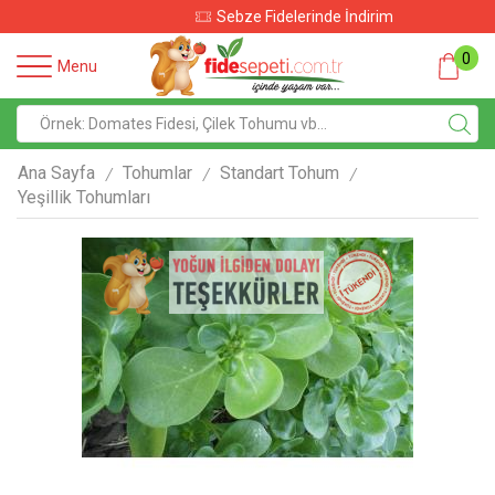
Sebze Fidelerinde İndirim
0
Menu
Ana Sayfa
Tohumlar
Standart Tohum
/
/
/
Yeşillik Tohumları