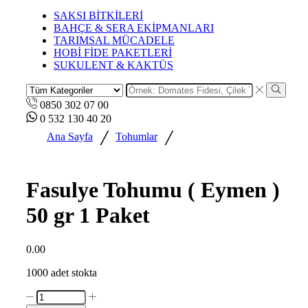
SAKSI BİTKİLERİ
BAHÇE & SERA EKİPMANLARI
TARIMSAL MÜCADELE
HOBİ FİDE PAKETLERİ
SUKULENT & KAKTÜS
0850 302 07 00
0 532 130 40 20
/
/
Ana Sayfa
Tohumlar
Fasulye Tohumu ( Eymen )
50 gr 1 Paket
0.00
1000 adet stokta
Fasulye
Tohumu