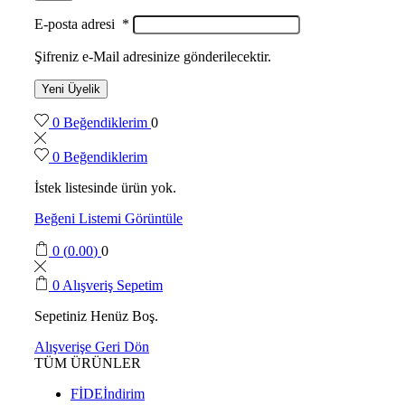
E-posta adresi
*
Şifreniz e-Mail adresinize gönderilecektir.
Yeni Üyelik
0
Beğendiklerim
0
0
Beğendiklerim
İstek listesinde ürün yok.
Beğeni Listemi Görüntüle
0
(
0.00
)
0
0
Alışveriş Sepetim
Sepetiniz Henüz Boş.
Alışverişe Geri Dön
TÜM ÜRÜNLER
FİDE
İndirim