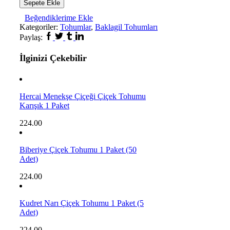
Sepete Ekle
(
Beğendiklerime Ekle
Eymen
Kategoriler:
Tohumlar
,
Baklagil Tohumları
)
50
Paylaş:
gr
1
İlginizi Çekebilir
Paket
adet
Hercai Menekşe Çiçeği Çiçek Tohumu
Karışık 1 Paket
224.00
Biberiye Çiçek Tohumu 1 Paket (50
Adet)
224.00
Kudret Narı Çiçek Tohumu 1 Paket (5
Adet)
224.00