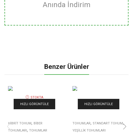
Anında İndirim
Benzer Ürünler
STOKTA
YOK
HIZLI GÖRÜNTÜLE
HIZLI GÖRÜNTÜLE
,
,
,
HIBRIT TOHUM
BIBER
TOHUMLAR
STANDART TOHUM
,
TOHUMLARI
TOHUMLAR
YEŞILLIK TOHUMLARI