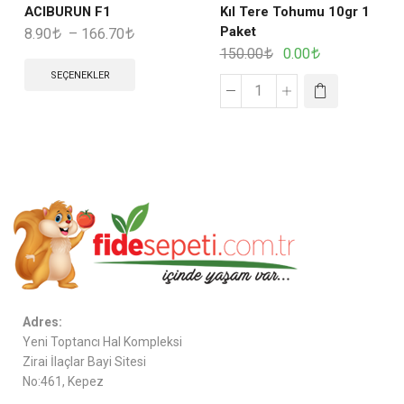
ACIBURUN F1
Kıl Tere Tohumu 10gr 1
Paket
8.90
–
166.70
150.00
0.00
SEÇENEKLER
Adres:
Yeni Toptancı Hal Kompleksi
Zirai İlaçlar Bayi Sitesi
No:461, Kepez