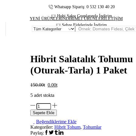
Whatsapp Sipariş: 0 532 130 40 20
Hobi Saksı Gruplarında İndirim
YENİ ÜRÜNLER
İNDİRİMLİ ÜRÜNLER
İLETİŞİM
Sebze Fidelerinde İndirim
Hibrit Salatalık Tohumu
(Oturak-Tarla) 1 Paket
150.00
0.00
5 adet stokta
Hibrit
Salatalık
Sepete Ekle
Tohumu
(Oturak-
Beğendiklerime Ekle
Kategoriler:
Tarla)
Hibrit Tohum
,
Tohumlar
1
Paylaş: