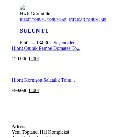
Hızlı Görüntüle
,
,
HIBRIT TOHUM
TOHUMLAR
PATLICAN TOHUMLARI
SÜLÜN F1
6.50
–
134.30
Seçenekler
Hibrit Oturak Pembe Domates To...
150.00
0.00
Hibrit Kornişon Salatalık Tohu...
150.00
0.00
Adres:
Yeni Toptancı Hal Kompleksi