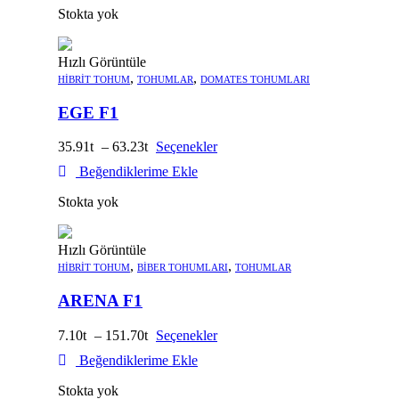
10gr
Stokta yok
1
Paket
adet
Hızlı Görüntüle
,
,
HIBRIT TOHUM
TOHUMLAR
DOMATES TOHUMLARI
EGE F1
35.91
–
63.23
Seçenekler
Beğendiklerime Ekle
Stokta yok
Hızlı Görüntüle
,
,
HIBRIT TOHUM
BIBER TOHUMLARI
TOHUMLAR
ARENA F1
7.10
–
151.70
Seçenekler
Beğendiklerime Ekle
Stokta yok