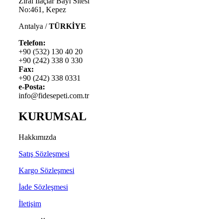
Zirai İlaçlar Bayi Sitesi
No:461, Kepez
Antalya /
TÜRKİYE
Telefon:
+90 (532) 130 40 20
+90 (242) 338 0 330
Fax:
+90 (242) 338 0331
e-Posta:
info@fidesepeti.com.tr
KURUMSAL
Hakkımızda
Satış Sözleşmesi
Kargo Sözleşmesi
İade Sözleşmesi
İletişim