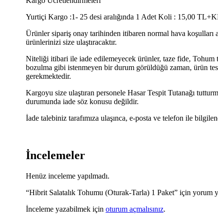
Kargo Ücretlendirmeleri
Yurtiçi Kargo :1- 25 desi aralığında 1 Adet Koli : 15,00 TL+K
Ürünler sipariş onay tarihinden itibaren normal hava koşulları 
ürünlerinizi size ulaştıracaktır.
Niteliği itibari ile iade edilemeyecek ürünler, taze fide, Tohu
bozulma gibi istenmeyen bir durum görüldüğü zaman, ürün teslim
gerekmektedir.
Kargoyu size ulaştıran personele Hasar Tespit Tutanağı tuttu
durumunda iade söz konusu değildir.
İade talebiniz tarafımıza ulaşınca, e-posta ve telefon ile bilgilen
İncelemeler
Henüz inceleme yapılmadı.
“Hibrit Salatalık Tohumu (Oturak-Tarla) 1 Paket” için yorum ya
İnceleme yazabilmek için
oturum açmalısınız
.