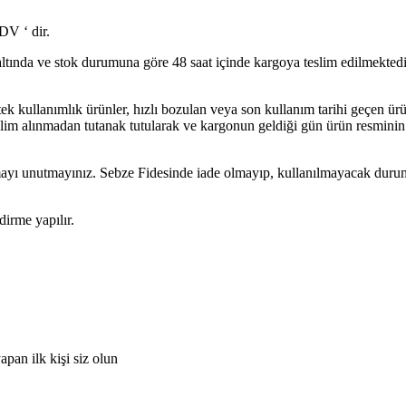
DV ‘ dir.
altında ve stok durumuna göre 48 saat içinde kargoya teslim edilmektedi
m tek kullanımlık ürünler, hızlı bozulan veya son kullanım tarihi geçen 
 alınmadan tutanak tutularak ve kargonun geldiği gün ürün resminin çek
rmayı unutmayınız. Sebze Fidesinde iade olmayıp, kullanılmayacak duru
dirme yapılır.
pan ilk kişi siz olun