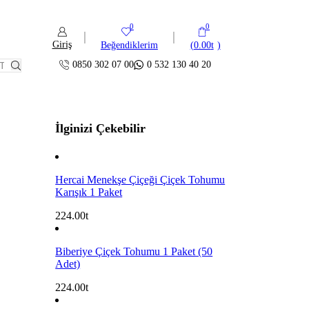
0
0
Giriş
Beğendiklerim
(
0.00
)
0850 302 07 00
0 532 130 40 20
İlginizi Çekebilir
Hercai Menekşe Çiçeği Çiçek Tohumu
Karışık 1 Paket
224.00
Biberiye Çiçek Tohumu 1 Paket (50
Adet)
224.00