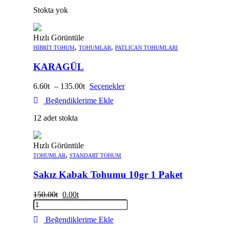
Stokta yok
Hızlı Görüntüle
,
,
HIBRIT TOHUM
TOHUMLAR
PATLICAN TOHUMLARI
KARAGÜL
6.60
–
135.00
Seçenekler
Beğendiklerime Ekle
12 adet stokta
Hızlı Görüntüle
,
TOHUMLAR
STANDART TOHUM
Sakız Kabak Tohumu 10gr 1 Paket
150.00
0.00
Sakız
Kabak
Beğendiklerime Ekle
Tohumu