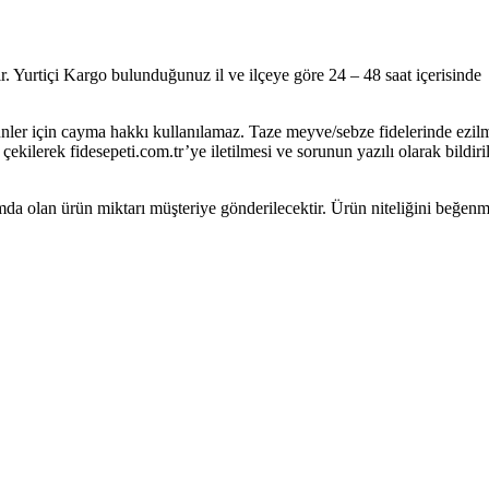
r. Yurtiçi Kargo bulunduğunuz il ve ilçeye göre 24 – 48 saat içerisinde
ürünler için cayma hakkı kullanılamaz. Taze meyve/sebze fidelerinde ezil
ilerek fidesepeti.com.tr’ye iletilmesi ve sorunun yazılı olarak bildiri
mda olan ürün miktarı müşteriye gönderilecektir. Ürün niteliğini beğe