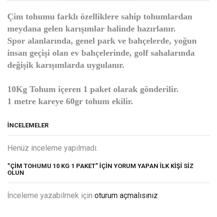
Çim tohumu farklı özelliklere sahip tohumlardan
meydana gelen karışımlar halinde hazırlanır.
Spor alanlarında, genel park ve bahçelerde, yoğun
insan geçişi olan ev bahçelerinde, golf sahalarında
değişik karışımlarda uygulanır.
10Kg Tohum içeren 1 paket olarak gönderilir.
1 metre kareye 60gr tohum ekilir.
İNCELEMELER
Henüz inceleme yapılmadı.
“ÇIM TOHUMU 10 KG 1 PAKET” IÇIN YORUM YAPAN ILK KIŞI SIZ
OLUN
İnceleme yazabilmek için
oturum açmalısınız
.