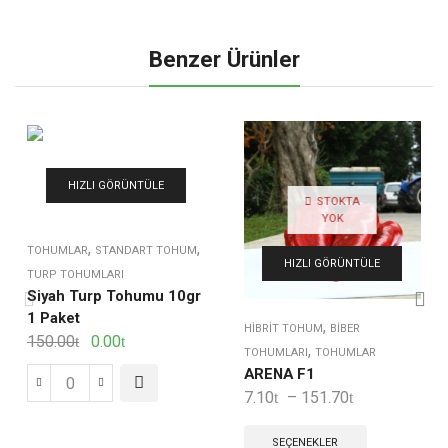
Benzer Ürünler
HIZLI GÖRÜNTÜLE
STOKTA
YOK
,
,
TOHUMLAR
STANDART TOHUM
HIZLI GÖRÜNTÜLE
TURP TOHUMLARI
Siyah Turp Tohumu 10gr
1 Paket
,
HIBRIT TOHUM
BIBER
150.00
0.00
,
TOHUMLARI
TOHUMLAR
ARENA F1
7.10
–
151.70
SEÇENEKLER