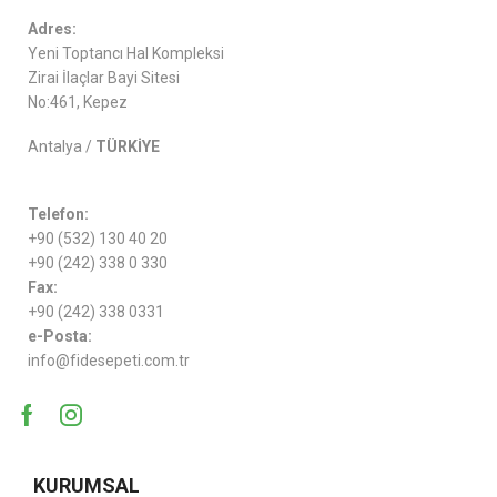
Adres:
Yeni Toptancı Hal Kompleksi
Zirai İlaçlar Bayi Sitesi
No:461, Kepez
Antalya /
TÜRKİYE
Telefon:
+90 (532) 130 40 20
+90 (242) 338 0 330
Fax:
+90 (242) 338 0331
e-Posta:
info@fidesepeti.com.tr
KURUMSAL