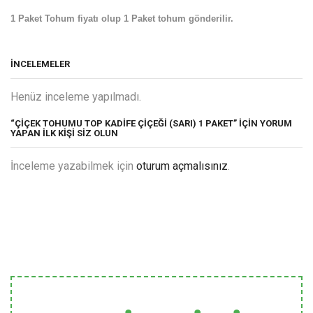
1 Paket Tohum fiyatı olup 1 Paket tohum gönderilir.
İNCELEMELER
Henüz inceleme yapılmadı.
“ÇIÇEK TOHUMU TOP KADIFE ÇIÇEĞI (SARI) 1 PAKET” IÇIN YORUM
YAPAN ILK KIŞI SIZ OLUN
İnceleme yazabilmek için
oturum açmalısınız
.