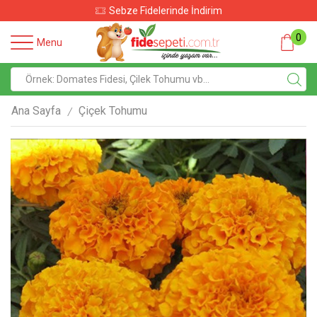
Sebze Fidelerinde İndirim
0
Menu
Ana Sayfa
Çiçek Tohumu
/