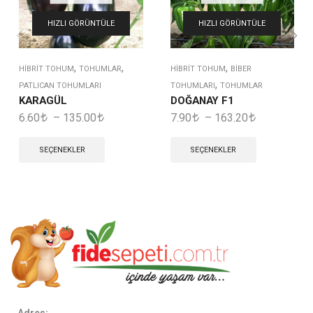
HIZLI GÖRÜNTÜLE
HIZLI GÖRÜNTÜLE
,
,
,
HIBRIT TOHUM
TOHUMLAR
HIBRIT TOHUM
BIBER
,
PATLICAN TOHUMLARI
TOHUMLARI
TOHUMLAR
KARAGÜL
DOĞANAY F1
6.60
–
135.00
7.90
–
163.20
SEÇENEKLER
SEÇENEKLER
Adres: