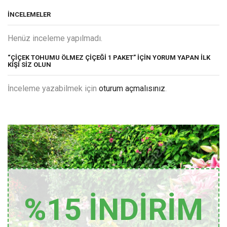
İNCELEMELER
Henüz inceleme yapılmadı.
“ÇIÇEK TOHUMU ÖLMEZ ÇIÇEĞI 1 PAKET” IÇIN YORUM YAPAN ILK
KIŞI SIZ OLUN
İnceleme yazabilmek için
oturum açmalısınız
.
%15 İNDİRİM