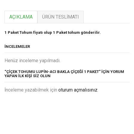
AÇIKLAMA
ÜRÜN TESLIMATI
1 Paket Tohum fiyatı olup 1 Paket tohum gönderilir.
İNCELEMELER
Henüz inceleme yapılmadı.
“ÇIÇEK TOHUMU LUPIN-ACI BAKLA ÇIÇEĞI 1 PAKET” IÇIN YORUM
YAPAN ILK KIŞI SIZ OLUN
İnceleme yazabilmek için
oturum açmalısınız
.