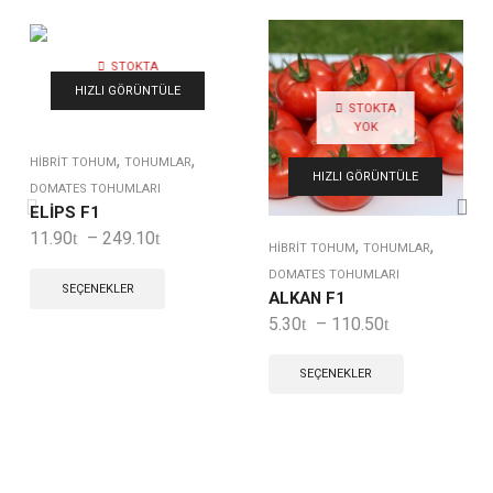
STOKTA
YOK
HIZLI GÖRÜNTÜLE
STOKTA
YOK
,
,
HIBRIT TOHUM
TOHUMLAR
HIZLI GÖRÜNTÜLE
DOMATES TOHUMLARI
ELİPS F1
11.90
–
249.10
,
,
HIBRIT TOHUM
TOHUMLAR
DOMATES TOHUMLARI
SEÇENEKLER
ALKAN F1
5.30
–
110.50
SEÇENEKLER