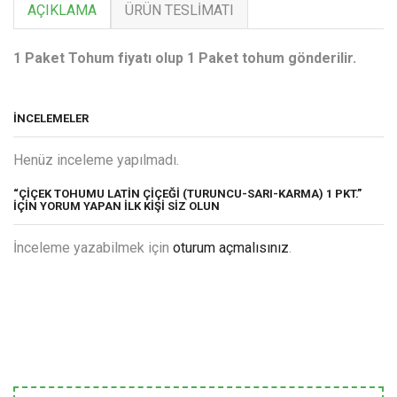
AÇIKLAMA
ÜRÜN TESLIMATI
1 Paket Tohum fiyatı olup 1 Paket tohum gönderilir.
İNCELEMELER
Henüz inceleme yapılmadı.
“ÇIÇEK TOHUMU LATIN ÇIÇEĞI (TURUNCU-SARI-KARMA) 1 PKT.”
IÇIN YORUM YAPAN ILK KIŞI SIZ OLUN
İnceleme yazabilmek için
oturum açmalısınız
.