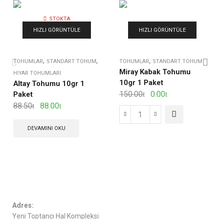
STOKTA
YOK
HIZLI GÖRÜNTÜLE
HIZLI GÖRÜNTÜLE
,
,
,
TOHUMLAR
STANDART TOHUM
TOHUMLAR
STANDART TOHUM
Miray Kabak Tohumu
HIYAR TOHUMLARI
10gr 1 Paket
Altay Tohumu 10gr 1
150.00
0.00
Paket
88.50
88.00
DEVAMINI OKU
Adres:
Yeni Toptancı Hal Kompleksi