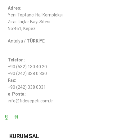
Adres:
Yeni Toptancı Hal Kompleksi
Zirai İlaçlar Bayi Sitesi
No:461, Kepez
Antalya /
TÜRKİYE
Telefon:
+90 (532) 130 40 20
+90 (242) 338 0 330
Fax:
+90 (242) 338 0331
e-Posta:
info@fidesepeti.com.tr
KURUMSAL