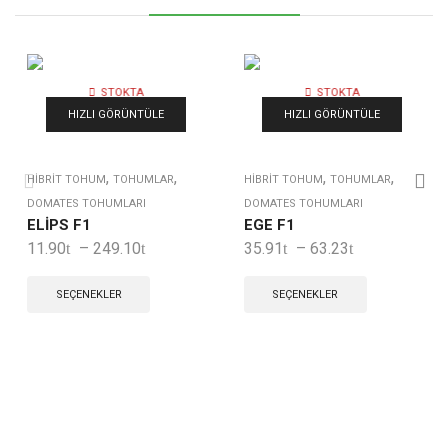
STOKTA
STOKTA
YOK
YOK
HIZLI GÖRÜNTÜLE
HIZLI GÖRÜNTÜLE
,
,
,
,
HIBRIT TOHUM
TOHUMLAR
HIBRIT TOHUM
TOHUMLAR
DOMATES TOHUMLARI
DOMATES TOHUMLARI
ELİPS F1
EGE F1
11.90
–
249.10
35.91
–
63.23
SEÇENEKLER
SEÇENEKLER