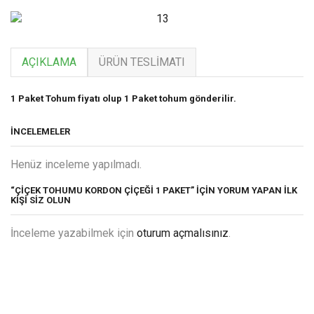
AÇIKLAMA
ÜRÜN TESLIMATI
1 Paket Tohum fiyatı olup 1 Paket tohum gönderilir.
İNCELEMELER
Henüz inceleme yapılmadı.
“ÇIÇEK TOHUMU KORDON ÇIÇEĞI 1 PAKET” IÇIN YORUM YAPAN ILK
KIŞI SIZ OLUN
İnceleme yazabilmek için
oturum açmalısınız
.