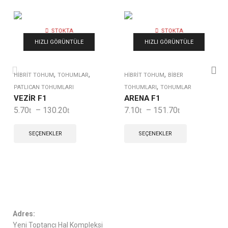
STOKTA
STOKTA
YOK
YOK
HIZLI GÖRÜNTÜLE
HIZLI GÖRÜNTÜLE
,
,
,
HIBRIT TOHUM
TOHUMLAR
HIBRIT TOHUM
BIBER
,
PATLICAN TOHUMLARI
TOHUMLARI
TOHUMLAR
VEZİR F1
ARENA F1
5.70
–
130.20
7.10
–
151.70
SEÇENEKLER
SEÇENEKLER
Adres:
Yeni Toptancı Hal Kompleksi