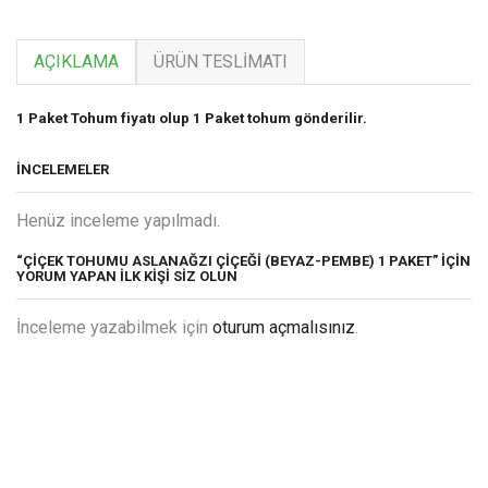
AÇIKLAMA
ÜRÜN TESLIMATI
1 Paket Tohum fiyatı olup 1 Paket tohum gönderilir.
İNCELEMELER
Henüz inceleme yapılmadı.
“ÇIÇEK TOHUMU ASLANAĞZI ÇIÇEĞI (BEYAZ-PEMBE) 1 PAKET” IÇIN
YORUM YAPAN ILK KIŞI SIZ OLUN
İnceleme yazabilmek için
oturum açmalısınız
.