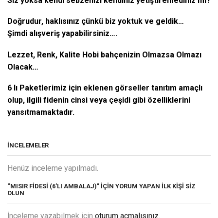
Siz yoksa kendi sebzenizi kendiniz yetiştiremediniz mi?
Doğrudur, haklısınız çünkü biz yoktuk ve geldik…
Şimdi alışveriş yapabilirsiniz….
Lezzet, Renk, Kalite Hobi bahçenizin Olmazsa Olmazı
Olacak…
6 lı Paketlerimiz için eklenen görseller tanıtım amaçlı
olup, ilgili fidenin cinsi veya çeşidi gibi özelliklerini
yansıtmamaktadır.
İNCELEMELER
Henüz inceleme yapılmadı.
“MISIR FIDESI (6’LI AMBALAJ)” IÇIN YORUM YAPAN ILK KIŞI SIZ
OLUN
İnceleme yazabilmek için
oturum açmalısınız
.