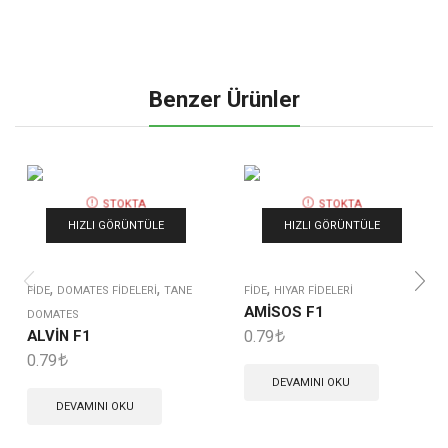
Benzer Ürünler
STOKTA
STOKTA
YOK
YOK
HIZLI GÖRÜNTÜLE
HIZLI GÖRÜNTÜLE
,
,
,
FIDE
DOMATES FIDELERI
TANE
FIDE
HIYAR FIDELERI
AMİSOS F1
DOMATES
ALVİN F1
0.79
0.79
DEVAMINI OKU
DEVAMINI OKU