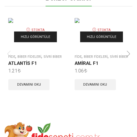
STOKTA
STOKTA
YOK
YOK
HIZLI GÖRÜNTÜLE
HIZLI GÖRÜNTÜLE
,
,
,
,
FIDE
BIBER FIDELERI
SIVRI BIBER
FIDE
BIBER FIDELERI
SIVRI BIBER
ATLANTİS F1
AMİRAL F1
1.21
1.06
DEVAMINI OKU
DEVAMINI OKU