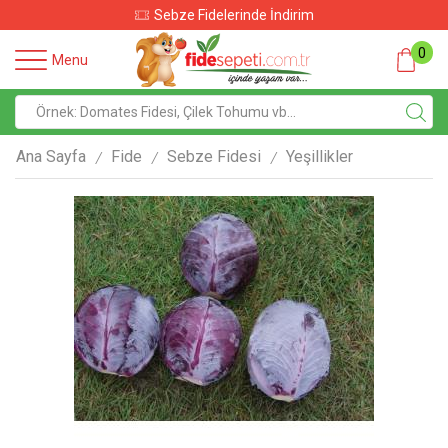
Sebze Fidelerinde İndirim
0
Menu
Ana Sayfa
Fide
Sebze Fidesi
Yeşillikler
/
/
/