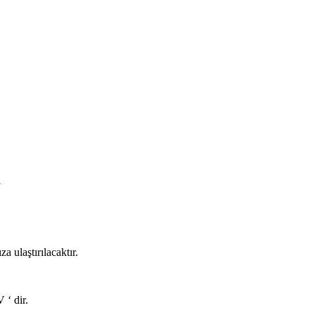
ı
a ulaştırılacaktır.
 ‘ dir.