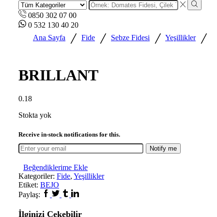
0850 302 07 00
0 532 130 40 20
/
/
/
/
Ana Sayfa
Fide
Sebze Fidesi
Yeşillikler
BRILLANT
0.18
Stokta yok
Receive in-stock notifications for this.
Notify me
Beğendiklerime Ekle
Kategoriler:
Fide
,
Yeşillikler
Etiket:
BEJO
Paylaş:
İlginizi Çekebilir