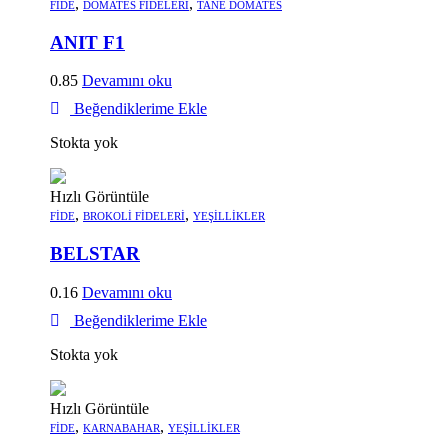
,
,
FIDE
DOMATES FIDELERI
TANE DOMATES
ANIT F1
0.85
Devamını oku
Beğendiklerime Ekle
Stokta yok
Hızlı Görüntüle
,
,
FIDE
BROKOLI FIDELERI
YEŞILLIKLER
BELSTAR
0.16
Devamını oku
Beğendiklerime Ekle
Stokta yok
Hızlı Görüntüle
,
,
FIDE
KARNABAHAR
YEŞILLIKLER