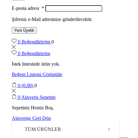
E-posta adresi
*
Şifreniz e-Mail adresinize gönderilecektir.
Yeni Üyelik
0
Beğendiklerim
0
0
Beğendiklerim
İstek listesinde ürün yok.
Beğeni Listemi Görüntüle
0
(
0.00
)
0
0
Alışveriş Sepetim
Sepetiniz Henüz Boş.
Alışverişe Geri Dön
TÜM ÜRÜNLER