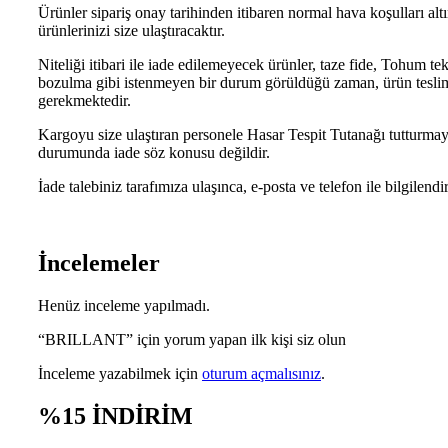
Ürünler sipariş onay tarihinden itibaren normal hava koşulları al
ürünlerinizi size ulaştıracaktır.
Niteliği itibari ile iade edilemeyecek ürünler, taze fide, Tohum 
bozulma gibi istenmeyen bir durum görüldüğü zaman, ürün teslim a
gerekmektedir.
Kargoyu size ulaştıran personele Hasar Tespit Tutanağı tutturma
durumunda iade söz konusu değildir.
İade talebiniz tarafımıza ulaşınca, e-posta ve telefon ile bilgilendi
İncelemeler
Henüz inceleme yapılmadı.
“BRILLANT” için yorum yapan ilk kişi siz olun
İnceleme yazabilmek için
oturum açmalısınız
.
%15 İNDİRİM