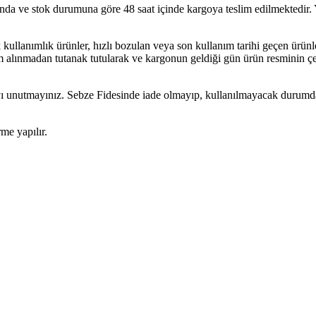
tında ve stok durumuna göre 48 saat içinde kargoya teslim edilmektedir.
tek kullanımlık ürünler, hızlı bozulan veya son kullanım tarihi geçen ür
lınmadan tutanak tutularak ve kargonun geldiği gün ürün resminin çekile
yı unutmayınız. Sebze Fidesinde iade olmayıp, kullanılmayacak durumda
rme yapılır.