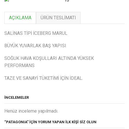
AÇIKLAMA
ÜRÜN TESLIMATI
SALİNAS TİPİ İCEBERG MARUL
BÜYÜK YUVARLAK BAŞ YAPISI
SOĞUK HAVA KOŞULLARI ALTINDA YÜKSEK
PERFORMANS
TAZE VE SANAYİ TÜKETİMİ İÇİN İDEAL.
İNCELEMELER
Henüz inceleme yapılmadı.
“PATAGONIA” IÇIN YORUM YAPAN ILK KIŞI SIZ OLUN