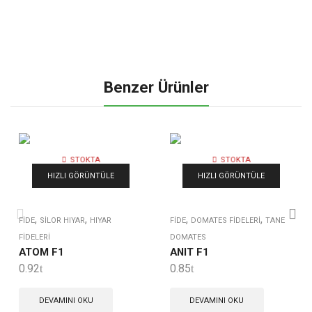
Benzer Ürünler
STOKTA
STOKTA
YOK
YOK
HIZLI GÖRÜNTÜLE
HIZLI GÖRÜNTÜLE
,
,
,
,
FIDE
SILOR HIYAR
HIYAR
FIDE
DOMATES FIDELERI
TANE
FIDELERI
DOMATES
ATOM F1
ANIT F1
0.92
0.85
DEVAMINI OKU
DEVAMINI OKU