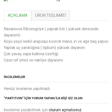
AÇIKLAMA
ÜRÜN TESLIMATI
Nasanovia Ribisnigriye ( yaprak biti ) yüksek derecede
dayanımlı
Koyu yeşil renkli arapsaçı kıvırcık marul, iri ve ağır baş yapısı
Yaprak uç yanıklığına ( tipburn) yüksek dayanım
Çok yavaş sapa kalkma özelliği
Uzun raf ömrü ve nakliye dayanımı
İNCELEMELER
Henüz inceleme yapılmadı.
“PARTITION” IÇIN YORUM YAPAN ILK KIŞI SIZ OLUN
İnceleme yazabilmek için
oturum açmalısınız
.