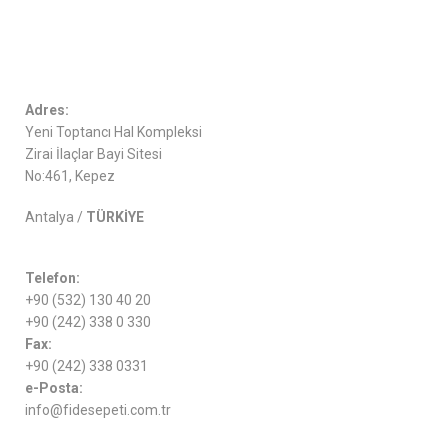
Adres:
Yeni Toptancı Hal Kompleksi
Zirai İlaçlar Bayi Sitesi
No:461, Kepez
Antalya /
TÜRKİYE
Telefon:
+90 (532) 130 40 20
+90 (242) 338 0 330
Fax:
+90 (242) 338 0331
e-Posta:
info@fidesepeti.com.tr