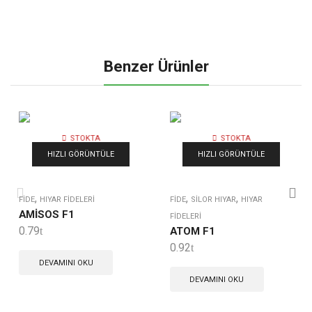
Benzer Ürünler
STOKTA
STOKTA
YOK
YOK
HIZLI GÖRÜNTÜLE
HIZLI GÖRÜNTÜLE
,
,
,
FIDE
HIYAR FIDELERI
FIDE
SILOR HIYAR
HIYAR
AMİSOS F1
FIDELERI
0.79
ATOM F1
0.92
DEVAMINI OKU
DEVAMINI OKU