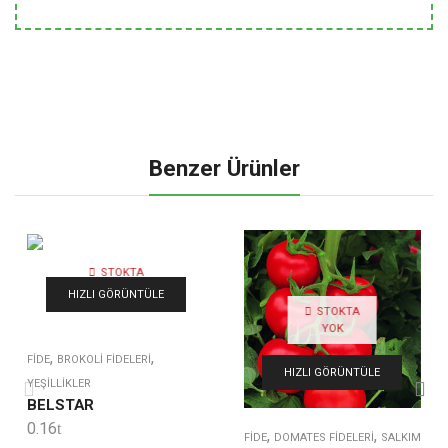
Benzer Ürünler
STOKTA
YOK
HIZLI GÖRÜNTÜLE
STOKTA
YOK
,
,
FIDE
BROKOLI FIDELERI
HIZLI GÖRÜNTÜLE
YEŞILLIKLER
BELSTAR
0.16
,
,
FIDE
DOMATES FIDELERI
SALKIM