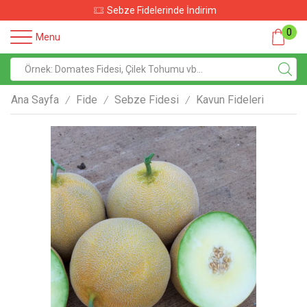
Sebze Fidelerinde İndirim
0
Menu
Ana Sayfa
Fide
Sebze Fidesi
Kavun Fideleri
/
/
/