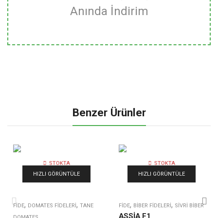
Anında İndirim
Benzer Ürünler
STOKTA
STOKTA
YOK
YOK
HIZLI GÖRÜNTÜLE
HIZLI GÖRÜNTÜLE
,
,
,
,
FIDE
DOMATES FIDELERI
TANE
FIDE
BIBER FIDELERI
SIVRI BIBER
ASSİA F1
DOMATES