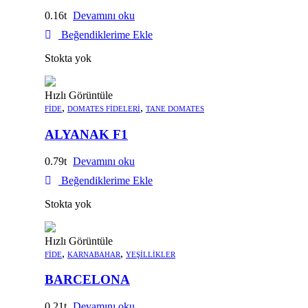
0.16
Devamını oku
Beğendiklerime Ekle
Stokta yok
Hızlı Görüntüle
,
,
FIDE
DOMATES FIDELERI
TANE DOMATES
ALYANAK F1
0.79
Devamını oku
Beğendiklerime Ekle
Stokta yok
Hızlı Görüntüle
,
,
FIDE
KARNABAHAR
YEŞILLIKLER
BARCELONA
0.21
Devamını oku