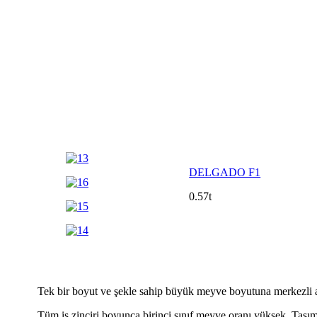
DELGADO F1
0.57
Tek bir boyut ve şekle sahip büyük meyve boyutuna merkezli a
Tüm iş zinciri boyunca birinci sınıf meyve oranı yüksek. Taşıma 