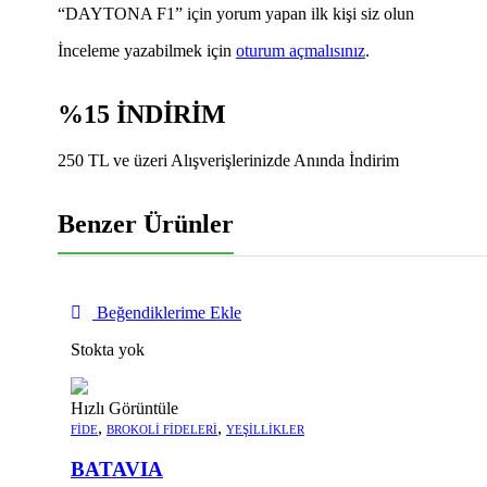
“DAYTONA F1” için yorum yapan ilk kişi siz olun
İnceleme yazabilmek için
oturum açmalısınız
.
%15 İNDİRİM
250 TL ve üzeri Alışverişlerinizde Anında İndirim
Benzer Ürünler
Beğendiklerime Ekle
Stokta yok
Hızlı Görüntüle
,
,
FIDE
BROKOLI FIDELERI
YEŞILLIKLER
BATAVIA