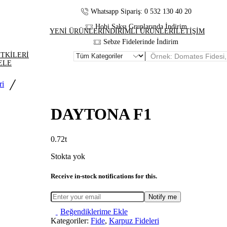
Whatsapp Sipariş: 0 532 130 40 20
Hobi Saksı Gruplarında İndirim
YENİ ÜRÜNLER
İNDİRİMLİ ÜRÜNLER
İLETİŞİM
Sebze Fidelerinde İndirim
İTKİLERİ
ELE
/
ri
DAYTONA F1
0.72
Stokta yok
Receive in-stock notifications for this.
Notify me
Beğendiklerime Ekle
Kategoriler:
Fide
,
Karpuz Fideleri