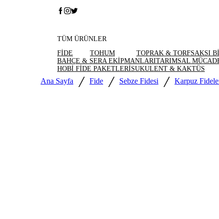
TÜM ÜRÜNLER
FİDE
TOHUM
TOPRAK & TORF
SAKSI B
İndirim
Çok Satan
BAHÇE & SERA EKİPMANLARI
TARIMSAL MÜCAD
HOBİ FİDE PAKETLERİ
SUKULENT & KAKTÜS
/
/
/
Ana Sayfa
Fide
Sebze Fidesi
Karpuz Fidele