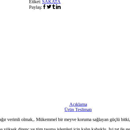
Etiket:
SAKATA
Paylaş:
Açıklama
Ürün Teslimatı
ğır verimli olmak,. Mükemmel bir meyve koruma sağlayan güçlü bitki, 
yüksek direnç ve tüm taşıma işlemleri için kalın kabuklu. Iyi tat ile gevr