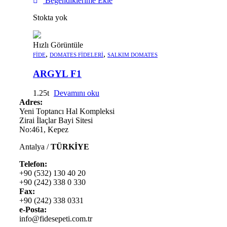
Beğendiklerime Ekle
Stokta yok
Hızlı Görüntüle
,
,
FIDE
DOMATES FIDELERI
SALKIM DOMATES
ARGYL F1
1.25
Devamını oku
Adres:
Yeni Toptancı Hal Kompleksi
Zirai İlaçlar Bayi Sitesi
No:461, Kepez
Antalya /
TÜRKİYE
Telefon:
+90 (532) 130 40 20
+90 (242) 338 0 330
Fax:
+90 (242) 338 0331
e-Posta:
info@fidesepeti.com.tr