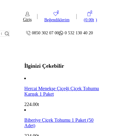
0
0
Giriş
Beğendiklerim
(
0.00
)
0850 302 07 00
0 532 130 40 20
İlginizi Çekebilir
Hercai Menekşe Çiçeği Çiçek Tohumu
Karışık 1 Paket
224.00
Biberiye Çiçek Tohumu 1 Paket (50
Adet)
224.00