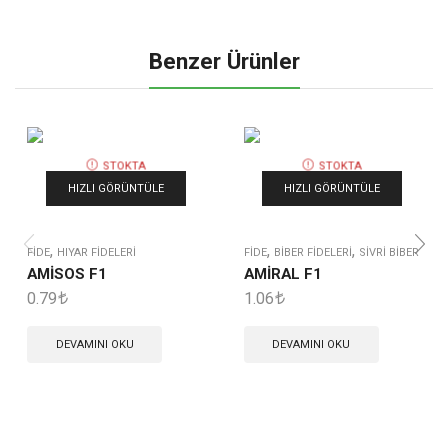
Benzer Ürünler
STOKTA
STOKTA
YOK
YOK
HIZLI GÖRÜNTÜLE
HIZLI GÖRÜNTÜLE
,
,
,
FIDE
HIYAR FIDELERI
FIDE
BIBER FIDELERI
SIVRI BIBER
AMİSOS F1
AMİRAL F1
0.79
1.06
DEVAMINI OKU
DEVAMINI OKU