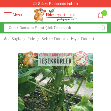
Sebze Fidelerinde İndirim
0
Menu
Ana Sayfa
Fide
Sebze Fidesi
Hıyar Fideleri
/
/
/