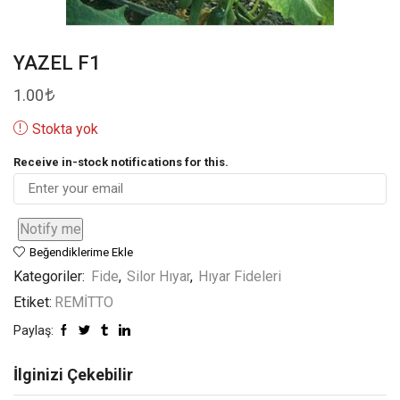
YAZEL F1
1.00
Stokta yok
Receive in-stock notifications for this.
Notify me
Beğendiklerime Ekle
Kategoriler:
Fide
,
Silor Hıyar
,
Hıyar Fideleri
Etiket:
REMİTTO
Paylaş:
İlginizi Çekebilir