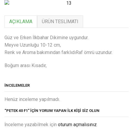
AÇIKLAMA
ÜRÜN TESLIMATI
Güz ve Erken İlkbahar Dikimine uygundur.
Meyve Uzunluğu 10-12 cm,
Renk ve Aroma bakımından farklıdıRaf ömrü uzundur.
Boğum arası Kısadır,
İNCELEMELER
Henüz inceleme yapılmadı.
“PETEK 40 F1” IÇIN YORUM YAPAN ILK KIŞI SIZ OLUN
İnceleme yazabilmek için
oturum açmalısınız
.