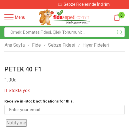
Sebze Fidelerinde İndirim
0
Menu
Ana Sayfa
Fide
Sebze Fidesi
Hıyar Fideleri
/
/
/
PETEK 40 F1
1.00
Stokta yok
Receive in-stock notifications for this.
Notify me