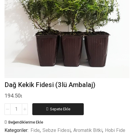
Dağ Kekik Fidesi (3lü Ambalaj)
194.50
Sepete Ekle
Beğendiklerime Ekle
Kategoriler:
Fide
,
Sebze Fidesi
,
Aromatik Bitki
,
Hobi Fide