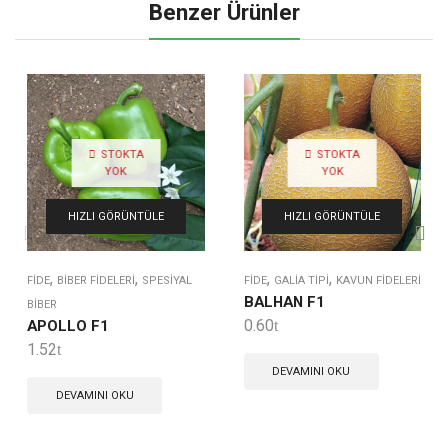
Benzer Ürünler
STOKTA
STOKTA
YOK
YOK
HIZLI GÖRÜNTÜLE
HIZLI GÖRÜNTÜLE
,
,
,
,
FIDE
BIBER FIDELERI
SPESIYAL
FIDE
GALIA TIPI
KAVUN FIDELERI
BALHAN F1
BIBER
0.60
APOLLO F1
1.52
DEVAMINI OKU
DEVAMINI OKU