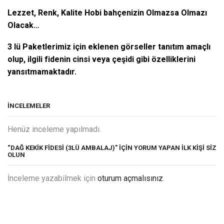
Lezzet, Renk, Kalite Hobi bahçenizin Olmazsa Olmazı
Olacak…
3 lü Paketlerimiz için eklenen görseller tanıtım amaçlı
olup, ilgili fidenin cinsi veya çeşidi gibi özelliklerini
yansıtmamaktadır.
İNCELEMELER
Henüz inceleme yapılmadı.
“DAĞ KEKIK FIDESI (3LÜ AMBALAJ)” IÇIN YORUM YAPAN ILK KIŞI SIZ
OLUN
İnceleme yazabilmek için
oturum açmalısınız
.