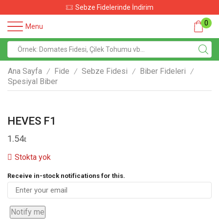
Sebze Fidelerinde İndirim
0
Menu
Ana Sayfa
Fide
Sebze Fidesi
Biber Fideleri
/
/
/
/
Spesiyal Biber
HEVES F1
1.54
Stokta yok
Receive in-stock notifications for this.
Notify me