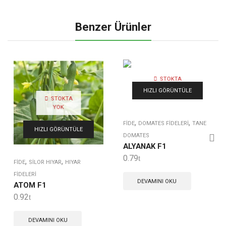
Benzer Ürünler
STOKTA
YOK
HIZLI GÖRÜNTÜLE
STOKTA
YOK
,
,
FIDE
DOMATES FIDELERI
TANE
HIZLI GÖRÜNTÜLE
DOMATES
ALYANAK F1
0.79
,
,
FIDE
SILOR HIYAR
HIYAR
FIDELERI
DEVAMINI OKU
ATOM F1
0.92
DEVAMINI OKU