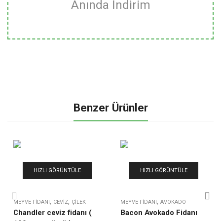
Anında İndirim
Benzer Ürünler
HIZLI GÖRÜNTÜLE
HIZLI GÖRÜNTÜLE
,
,
,
MEYVE FIDANI
CEVIZ
ÇILEK
MEYVE FIDANI
AVOKADO
Chandler ceviz fidanı (
Bacon Avokado Fidanı