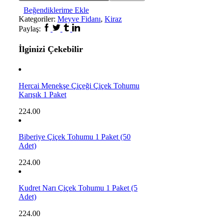
Beğendiklerime Ekle
Kategoriler:
Meyve Fidanı
,
Kiraz
Paylaş:
İlginizi Çekebilir
Hercai Menekşe Çiçeği Çiçek Tohumu
Karışık 1 Paket
224.00
Biberiye Çiçek Tohumu 1 Paket (50
Adet)
224.00
Kudret Narı Çiçek Tohumu 1 Paket (5
Adet)
224.00