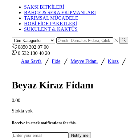
SAKSI BİTKİLERİ
BAHÇE & SERA EKİPMANLARI
TARIMSAL MÜCADELE
HOBİ FİDE PAKETLERİ
SUKULENT & KAKTÜS
0850 302 07 00
0 532 130 40 20
/
/
/
/
Ana Sayfa
Fide
Meyve Fidanı
Kiraz
Beyaz Kiraz Fidanı
0.00
Stokta yok
Receive in-stock notifications for this.
Notify me