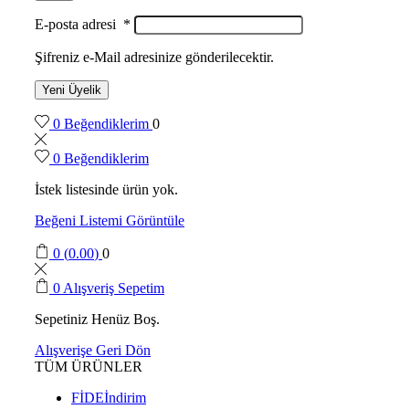
E-posta adresi
*
Şifreniz e-Mail adresinize gönderilecektir.
Yeni Üyelik
0
Beğendiklerim
0
0
Beğendiklerim
İstek listesinde ürün yok.
Beğeni Listemi Görüntüle
0
(
0.00
)
0
0
Alışveriş Sepetim
Sepetiniz Henüz Boş.
Alışverişe Geri Dön
TÜM ÜRÜNLER
FİDE
İndirim