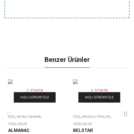
Benzer Ürünler
STOKTA
STOKTA
YOK
YOK
HIZLI GÖRÜNTÜLE
HIZLI GÖRÜNTÜLE
,
,
,
,
FIDE
BEYAZ LAHANA
FIDE
BROKOLI FIDELERI
YEŞILLIKLER
YEŞILLIKLER
ALMANAC
BELSTAR