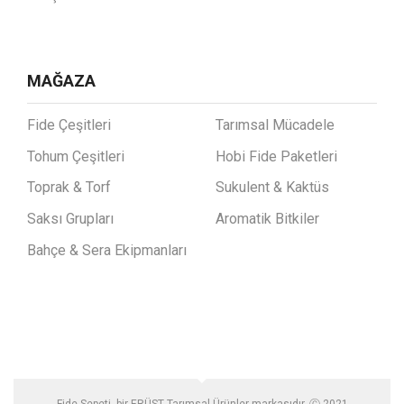
MAĞAZA
Fide Çeşitleri
Tarımsal Mücadele
Tohum Çeşitleri
Hobi Fide Paketleri
Toprak & Torf
Sukulent & Kaktüs
Saksı Grupları
Aromatik Bitkiler
Bahçe & Sera Ekipmanları
Fide Sepeti bir ERÜST Tarımsal Ürünler markasıdır. Ⓒ 2021