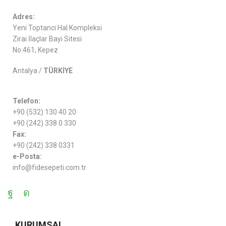
Adres:
Yeni Toptancı Hal Kompleksi
Zirai İlaçlar Bayi Sitesi
No:461, Kepez
Antalya /
TÜRKİYE
Telefon:
+90 (532) 130 40 20
+90 (242) 338 0 330
Fax:
+90 (242) 338 0331
e-Posta:
info@fidesepeti.com.tr
KURUMSAL