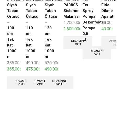
Siyah
Siyah
Siyah
PA080S
Fıs
Fide
Taban
Taban
Taban
Sisleme
Sprey
Dikme
Örtüsü
Örtüsü
Örtüsü
Makinası
Pompa
Aparatı
–
–
–
Dezenfektan
1,700.00
45.00
100
110
120
Pompa
1,600.00
40.00
cm
cm
cm
0,5
Tek
Tek
Tek
LT
DEVAMINI
DEVA
OKU
OK
Kat
Kat
Kat
1000
1000
1000
DEVAMINI
OKU
m
m
m
385.00
490.00
520.00
365.00
475.00
490.00
DEVAMINI
DEVAMINI
DEVAMINI
OKU
OKU
OKU