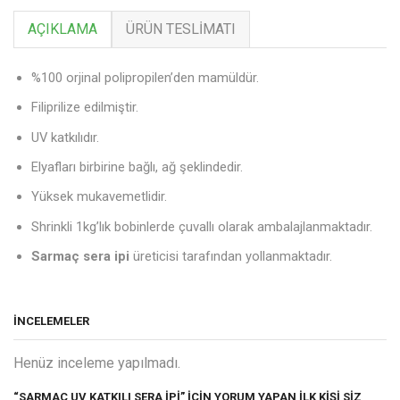
AÇIKLAMA
ÜRÜN TESLIMATI
%100 orjinal polipropilen’den mamüldür.
Filiprilize edilmiştir.
UV katkılıdır.
Elyafları birbirine bağlı, ağ şeklindedir.
Yüksek mukavemetlidir.
Shrinkli 1kg’lık bobinlerde çuvallı olarak ambalajlanmaktadır.
Sarmaç sera ipi
üreticisi tarafından yollanmaktadır.
İNCELEMELER
Henüz inceleme yapılmadı.
“SARMAÇ UV KATKILI SERA İPI” IÇIN YORUM YAPAN ILK KIŞI SIZ