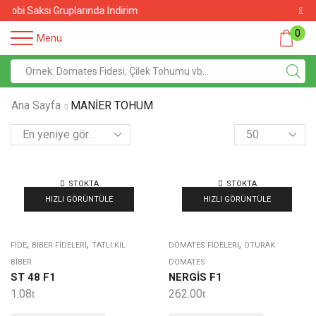
Sebze Fidelerinde İndirim
0
Menu
Ana Sayfa
MANİER TOHUM
STOKTA
STOKTA
YOK
YOK
HIZLI GÖRÜNTÜLE
HIZLI GÖRÜNTÜLE
,
,
,
FIDE
BIBER FIDELERI
TATLI KIL
DOMATES FIDELERI
OTURAK
BIBER
DOMATES
ST 48 F1
NERGİS F1
1.08
262.00