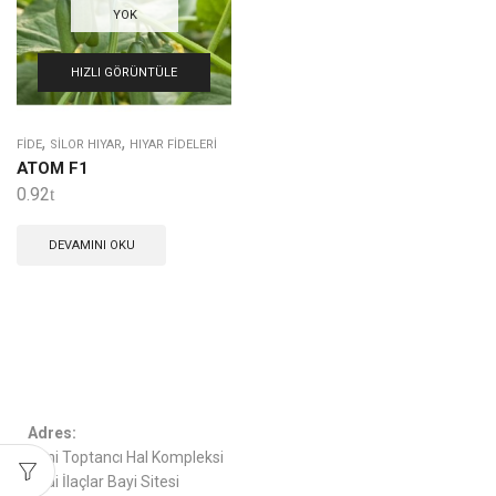
YOK
HIZLI GÖRÜNTÜLE
,
,
FIDE
SILOR HIYAR
HIYAR FIDELERI
ATOM F1
0.92
DEVAMINI OKU
Adres:
Yeni Toptancı Hal Kompleksi
Zirai İlaçlar Bayi Sitesi