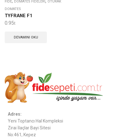
,
,
FIDE
DOMATES FIDELERI
OTURAK
DOMATES
TYFRANE F1
0.95
DEVAMINI OKU
Adres:
Yeni Toptancı Hal Kompleksi
Zirai İlaçlar Bayi Sitesi
No:461, Kepez