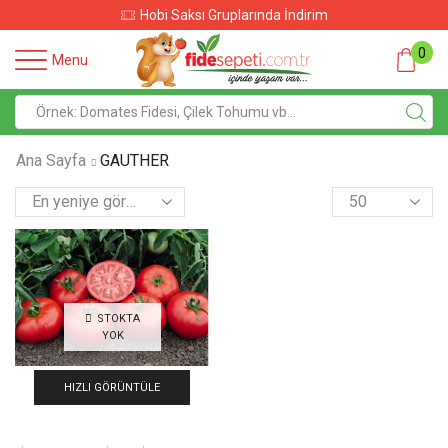
arında İndirim
Sebze Fidelerinde 
0
Menu
Ana Sayfa
GAUTHER
STOKTA
YOK
HIZLI GÖRÜNTÜLE