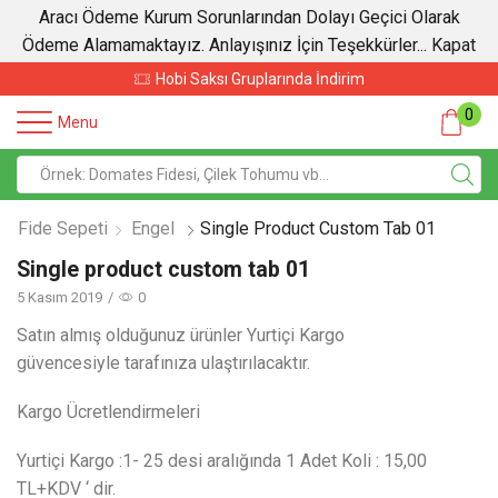
Aracı Ödeme Kurum Sorunlarından Dolayı Geçici Olarak
Ödeme Alamamaktayız. Anlayışınız İçin Teşekkürler...
Kapat
dirim
Sebze Fidelerinde İndirim
0
Menu
Fide Sepeti
Engel
Single Product Custom Tab 01
Single product custom tab 01
5 Kasım 2019
/
0
Satın almış olduğunuz ürünler Yurtiçi Kargo
güvencesiyle tarafınıza ulaştırılacaktır.
Kargo Ücretlendirmeleri
Yurtiçi Kargo :1- 25 desi aralığında 1 Adet Koli : 15,00
TL+KDV ‘ dir.